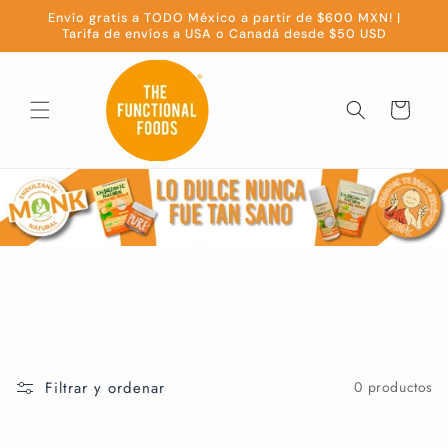
Ir
Envío gratis a TODO México a partir de $600 MXN! |
directamente
Tarifa de envíos a USA o Canadá desde $50 USD
al contenido
Carrito
Filtrar y ordenar
0 productos