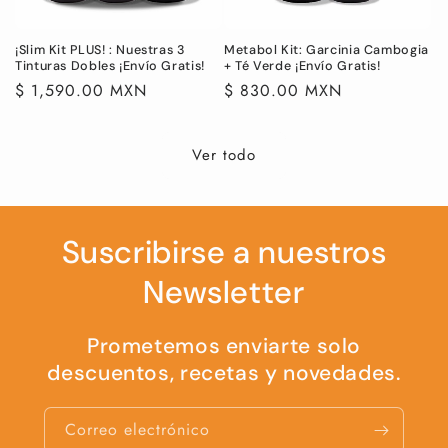
¡Slim Kit PLUS! : Nuestras 3
Metabol Kit: Garcinia Cambogia
Tinturas Dobles ¡Envío Gratis!
+ Té Verde ¡Envío Gratis!
Precio
$ 1,590.00 MXN
Precio
$ 830.00 MXN
habitual
habitual
Ver todo
Suscribirse a nuestros
Newsletter
Prometemos enviarte solo
descuentos, recetas y novedades.
Correo electrónico