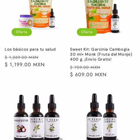
Oferta
Oferta
Los básicos para tu salud
Sweet Kit: Garcinia Cambogia
30 ml+ Monk (Fruta del Monje)
Precio
Precio
$ 1,269.00 MXN
400 g. ¡Envío Gratis!
habitual
$ 1,199.00 MXN
de
Precio
Precio
$ 709.00 MXN
oferta
habitual
$ 609.00 MXN
de
oferta