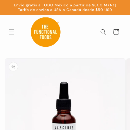
Ir
Envío gratis a TODO México a partir de $600 MXN! |
directamente
Tarifa de envíos a USA o Canadá desde $50 USD
al contenido
Carrito
Ir
directamente
a la
información
del producto