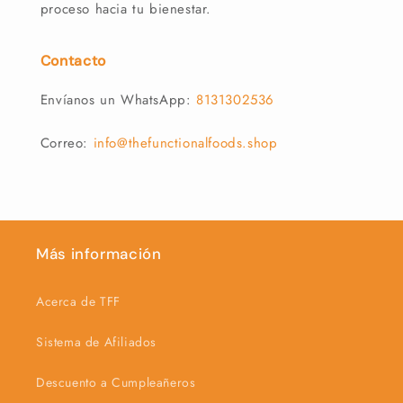
proceso hacia tu bienestar.
Contacto
Envíanos un WhatsApp:
8131302536
Correo:
info@thefunctionalfoods.shop
Más información
Acerca de TFF
Sistema de Afiliados
Descuento a Cumpleañeros