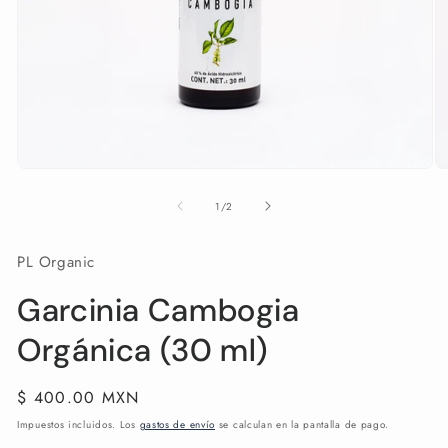
Abrir
Ab
elemento
e
multimedia
mu
de
1
/
2
1
2
en
e
una
u
PL Organic
ventana
v
modal
m
Garcinia Cambogia
Orgánica (30 ml)
Precio
$ 400.00 MXN
habitual
Impuestos incluidos. Los
gastos de envío
se calculan en la pantalla de pago.