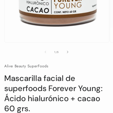
Abrir
Ab
elemento
e
multimedia
mu
de
1
/
5
1
2
en
e
una
u
Alive Beauty SuperFoods
ventana
v
modal
m
Mascarilla facial de
superfoods Forever Young:
Ácido hialurónico + cacao
60 grs.