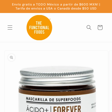
Ir
Envío gratis a TODO México a partir de $600 MXN! |
directamente
Tarifa de envíos a USA o Canadá desde $50 USD
al contenido
Carrito
Ir
directamente
a la
información
del producto