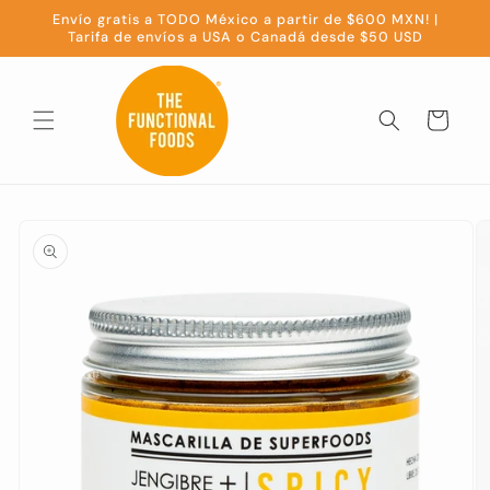
Ir
Envío gratis a TODO México a partir de $600 MXN! |
directamente
Tarifa de envíos a USA o Canadá desde $50 USD
al contenido
Carrito
Ir
directamente
a la
información
del producto