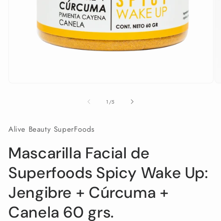
Abrir
Ab
elemento
e
multimedia
mu
de
1
/
5
1
2
en
e
una
u
Alive Beauty SuperFoods
ventana
v
modal
m
Mascarilla Facial de
Superfoods Spicy Wake Up:
Jengibre + Cúrcuma +
Canela 60 grs.