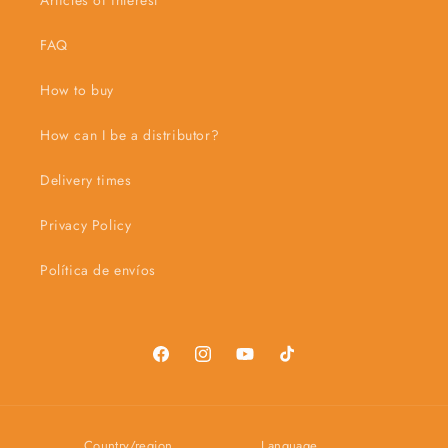
Articles of interest
FAQ
How to buy
How can I be a distributor?
Delivery times
Privacy Policy
Política de envíos
Facebook
Instagram
YouTube
TikTok
Country/region
Language