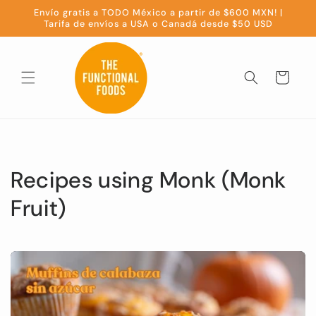
Skip to
Envío gratis a TODO México a partir de $600 MXN! |
content
Tarifa de envíos a USA o Canadá desde $50 USD
Cart
Recipes using Monk (Monk
Fruit)